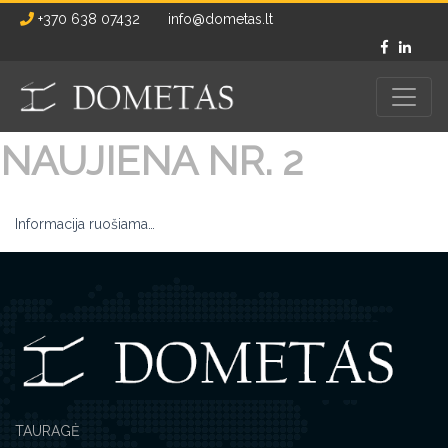
+370 638 07432
info@dometas.lt
NAUJIENA NR. 2
Informacija ruošiama…
TAURAGĖ